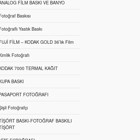
ANALOG FİLM BASKI VE BANYO
Fotoğraf Baskısı
Fotoğraflı Yastık Baskı
FUJİ FİLM – KODAK GOLD 36’lık Film
Kimlik Fotoğrafı
KODAK 7000 TERMAL KAĞIT
KUPA BASKI
PASAPORT FOTOĞRAFI
Şişli Fotoğrafçı
TİŞÖRT BASKI-FOTOĞRAF BASKILI
TİŞÖRT