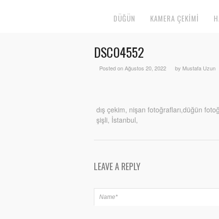
DÜĞÜN
KAMERA ÇEKIMI
H
DSC04552
Posted on Ağustos 20, 2022
by Mustafa Uzun
dış çekim, nişan fotoğrafları,düğün fot
şişli, İstanbul,
LEAVE A REPLY