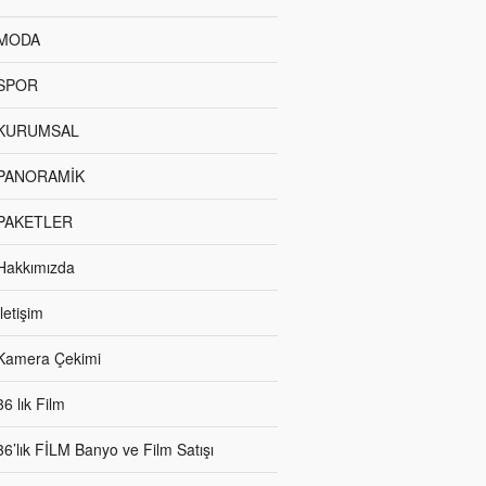
MODA
SPOR
KURUMSAL
PANORAMİK
PAKETLER
Hakkımızda
İletişim
Kamera Çekimi
36 lık Film
36’lık FİLM Banyo ve Film Satışı